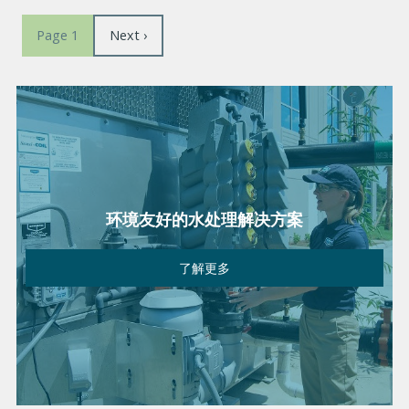
分
下
Next ›
Page 1
页
一
页
环境友好的水处理解决方案
了解更多