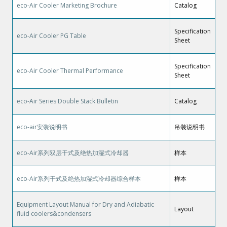
eco-Air Cooler Marketing Brochure
Catalog
Specification
eco-Air Cooler PG Table
Sheet
Specification
eco-Air Cooler Thermal Performance
Sheet
eco-Air Series Double Stack Bulletin
Catalog
eco-air安装说明书
吊装说明书
eco-Air系列双层干式及绝热加湿式冷却器
样本
eco-Air系列干式及绝热加湿式冷却器综合样本
样本
Equipment Layout Manual for Dry and Adiabatic
Layout
fluid coolers&condensers