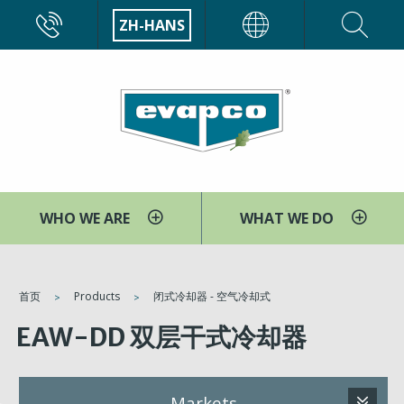
跳
CALL
ZH-HANS
EVAPCO
转
到
主
要
内
容
WHO WE ARE
WHAT WE DO
You
首页
Products
闭式冷却器 - 空气冷却式
are
EAW-DD 双层干式冷却器
here
Markets