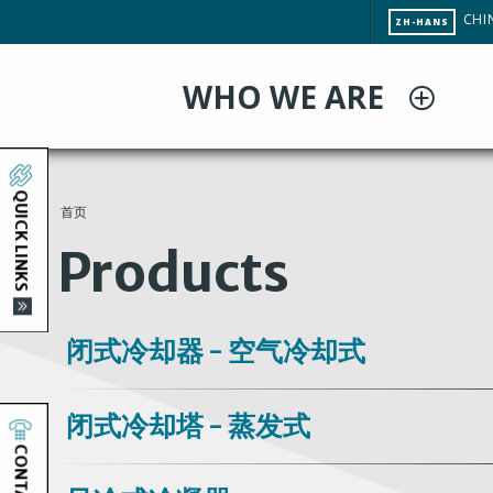
跳
CHA
CHI
ZH-HANS
转
SITE
LAN
到
WHO WE ARE
主
要
内
容
QUICK LINKS
首页
You
Products
are
here
闭式冷却器 - 空气冷却式
闭式冷却塔 - 蒸发式
CONTACT