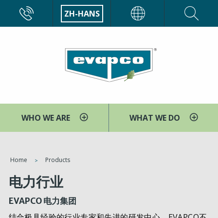
跳
CALL
ZH-HANS
EVAPCO
转
到
主
要
内
容
WHO WE ARE
WHAT WE DO
You
Home
Products
are
电力行业
here
EVAPCO 电力集团
结合极具经验的行业专家和先进的研发中心，EVAPCO不