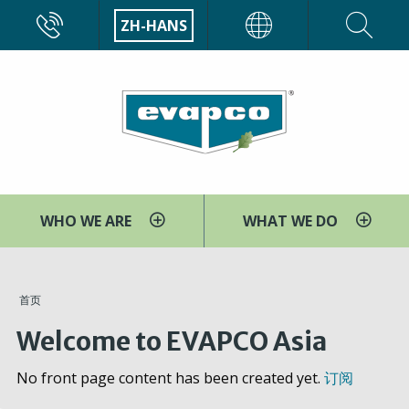
跳
CALL
ZH-HANS
EVAPCO
转
到
主
要
内
容
WHO WE ARE
WHAT WE DO
You
首页
are
Welcome to EVAPCO Asia
here
No front page content has been created yet.
订阅