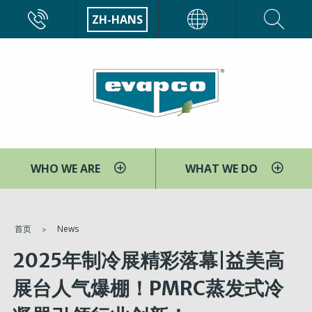
跳
CALL
ZH-HANS
EVAPCO
转
到
主
要
内
容
WHO WE ARE
WHAT WE DO
You
首页
News
are
2025年制冷展精彩落幕|​益美高
here
展台人气爆棚！PMRC蒸发式冷