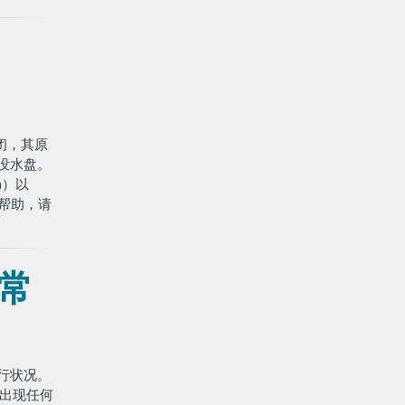
关闭，其原
没水盘。
a）以
除帮助，请
常
行状况。
备出现任何