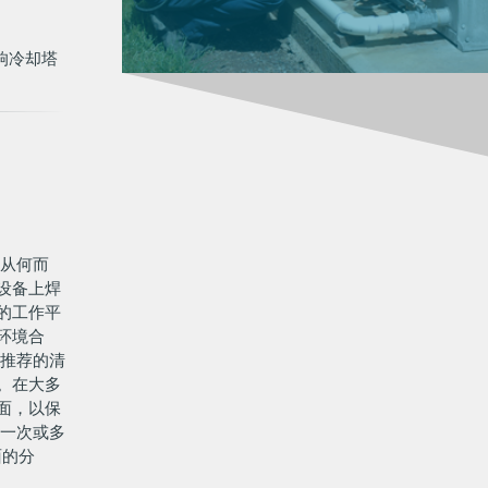
响冷却塔
锈从何而
设备上焊
的工作平
环境合
高推荐的清
面。在大多
面，以保
拭一次或多
面的分