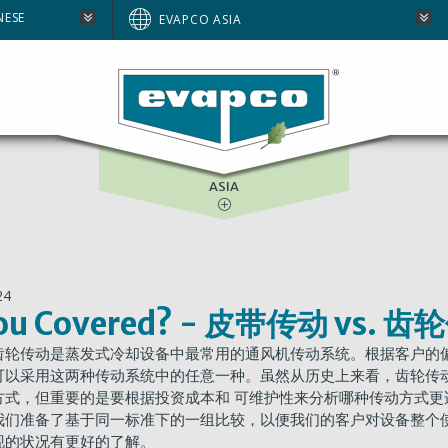
BRAZIL
NGE
NESE
EVAPCO ASIA
EUROPE
GUAGE
NORTH AMERICA
SOUTH AFRICA
ASIA
24
You Covered? - 皮带传动 vs. 
齿轮传动是蒸发式冷却设备中最常用的通风机传动系统。根据客户的
可以采用这两种传动系统中的任意一种。虽然从历史上来看，齿轮传
方式，但重要的是要根据投资成本和 可维护性来分析哪种传动方式更
我们准备了基于同一标准下的一组比较，以便我们的客户对设备整个
现的状况有更好的了解。