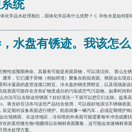
理系统
的液体化学品水处理相比，固体化学品有什么优势？ C. 补给水是如何影
毕，水盘有锈迹。我该怎么
完整性或预期寿命。其最有可能是表面异物，可以清洁掉。 那么生
。通常，它们属于异物（例如焊渣）聚集在机组表面。锈斑会出现在
塔和冷凝器的盘管连接口附近、冷水盘的钢支撑附近，以及现场架设
机组表面可能存在含有矿物质成分的污垢或空气污染物。如果时间和
什么办法可以去除这些锈斑？好好清洗一下就可以把它们去除。益美
er’s Wax。将含砂百洁布与这些产品结合使用，可以很好地清洁不锈钢表
，应定期对设备表面进行维护。机组就像一辆汽车，必须定期维护饰
能会出现锈斑。在这些地区，冷却塔的外表面可能需要每年冲洗或擦
存在的某些微生物/细菌得以在钢材表面聚集，这可能会加速钢材表
可用水处理方案。