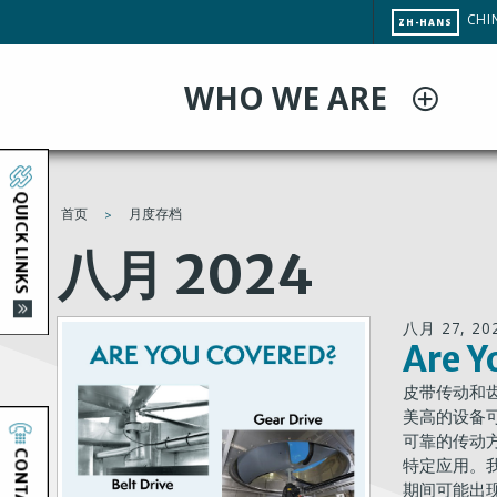
跳
CHA
CHI
ZH-HANS
转
SITE
LAN
到
WHO WE ARE
主
要
内
容
QUICK LINKS
首页
月度存档
You
八月 2024
are
八月 27, 20
here
Are 
皮带传动和
美高的设备
可靠的传动
CONTACT
特定应用。
期间可能出