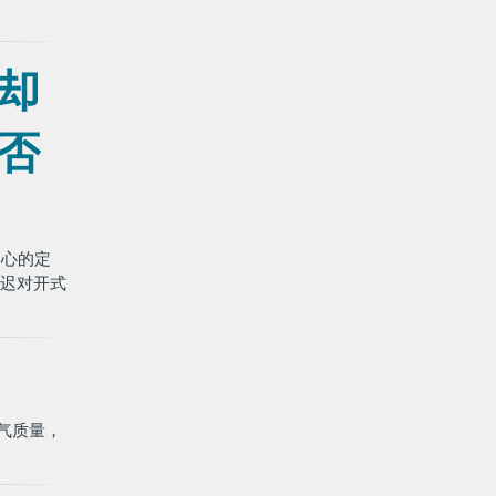
却
否
中心的定
推迟对开式
气质量，